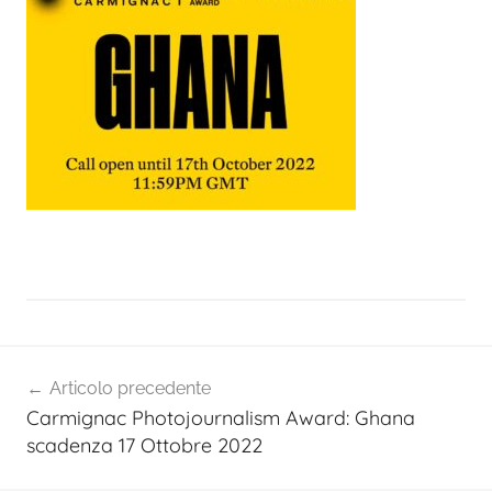
Navigazione
Articolo precedente
articoli
Carmignac Photojournalism Award: Ghana
scadenza 17 Ottobre 2022