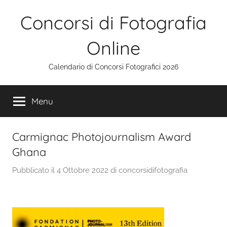
Salta
Concorsi di Fotografia
al
contenuto
Online
Calendario di Concorsi Fotografici 2026
Menu
Carmignac Photojournalism Award
Ghana
Pubblicato il
4 Ottobre 2022
di
concorsidifotografia