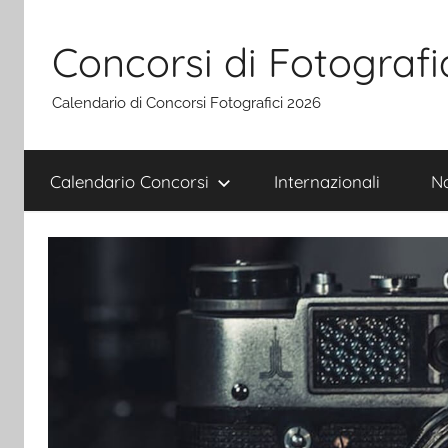
Salta
al
Concorsi di Fotografi
contenuto
Calendario di Concorsi Fotografici 2026
Calendario Concorsi
Internazionali
Na