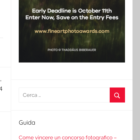
4
Ricerca
per:
Cerca
Guida
Come vincere un concorso fotografico –