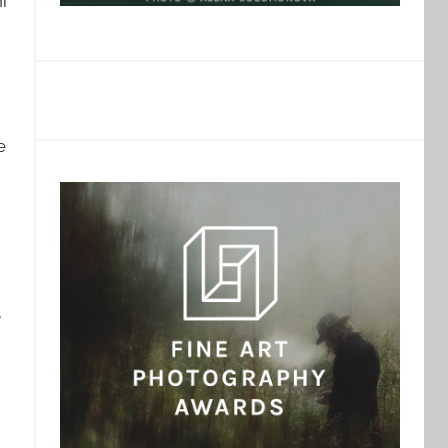
i
e
,