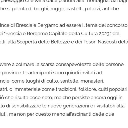
un paesaggio che varia dalla pianura alla montagna, dai lagh
he si popola di borghi, rogge, castelli, palazzi, antiche
rovince di Brescia e Bergamo ad essere il tema del concorso
di “Brescia e Bergamo Capitale della Cultura 2023”, dal
alli, alla Scoperta delle Bellezze e dei Tesori Nascosti dell
provare a colmare la scarsa consapevolezza delle persone
 province. I partecipanti sono quindi invitati ad
ncie, come luoghi di culto, santelle, monasteri,
atri, o immateriale come tradizioni, folklore, culti popolari
 ciò che risulta poco noto, ma che persiste ancora oggi in
llo di sensibilizzare le nuove generazioni e i visitatori alla
iuti, ma non per questo meno affascinanti delle due