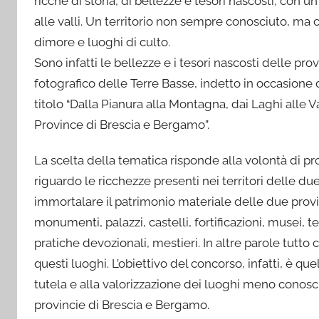
ricche di storia, di bellezze e tesori nascosti, con 
alle valli. Un territorio non sempre conosciuto, ma c
dimore e luoghi di culto.
Sono infatti le bellezze e i tesori nascosti delle p
fotografico delle Terre Basse, indetto in occasione 
titolo “Dalla Pianura alla Montagna, dai Laghi alle V
Province di Brescia e Bergamo”.
La scelta della tematica risponde alla volontà di 
riguardo le ricchezze presenti nei territori delle due
immortalare il patrimonio materiale delle due provi
monumenti, palazzi, castelli, fortificazioni, musei, te
pratiche devozionali, mestieri. In altre parole tutto
questi luoghi. L’obiettivo del concorso, infatti, è que
tutela e alla valorizzazione dei luoghi meno conosc
provincie di Brescia e Bergamo.