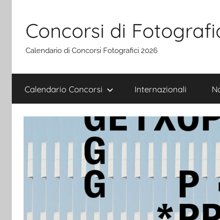
Salta
al
Concorsi di Fotografi
contenuto
Calendario di Concorsi Fotografici 2026
Calendario Concorsi
Internazionali
Na