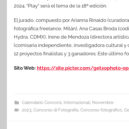
2024. “Play” será el tema de la 18ª edición.
El jurado, compuesto por Arianna Rinaldo (curadora
fotográfica freelance, Milán), Ana Casas Broda (co
Hydra, CDMX), Irene de Mendoza (directora artístic
(comisaria independiente, investigadora cultural y 
12 proyectos finalistas y 3 ganadores. Este último
Sito Web:
https://site.picter.com/getxophoto-op
Calendario Concorsi
,
Internazionali
,
Novembre
2023
,
Concorso di Fotografia
,
Concorso fotografico
,
Ge
Navigazione