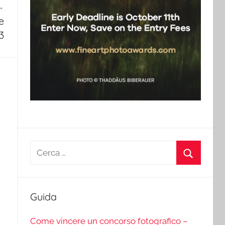
e
3
Ricerca
per:
Cerca
Guida
Come vincere un concorso fotografico –