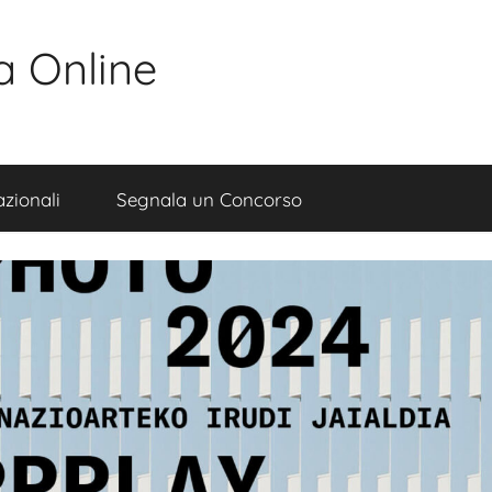
a Online
zionali
Segnala un Concorso