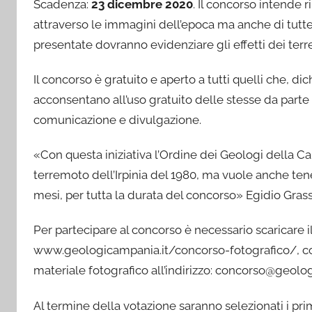
Scadenza:
23 dicembre 2020
. Il concorso intende 
attraverso le immagini dell’epoca ma anche di tutte q
presentate dovranno evidenziare gli effetti dei terre
Il concorso è gratuito e aperto a tutti quelli che, di
acconsentano all’uso gratuito delle stesse da parte 
comunicazione e divulgazione.
«Con questa iniziativa l’Ordine dei Geologi della C
terremoto dell’Irpinia del 1980, ma vuole anche tene
mesi, per tutta la durata del concorso» Egidio Gra
Per partecipare al concorso è necessario scaricare il
www.geologicampania.it/concorso-fotografico/, compi
materiale fotografico all’indirizzo: concorso@geolo
Al termine della votazione saranno selezionati i prim