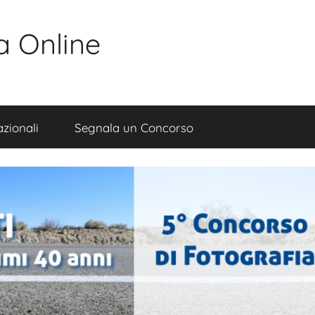
a Online
zionali
Segnala un Concorso