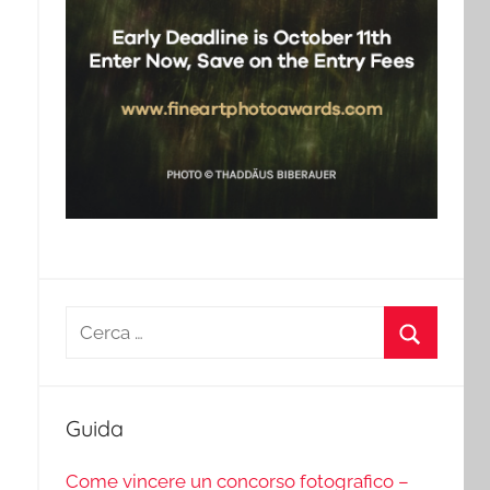
Ricerca
per:
Cerca
Guida
Come vincere un concorso fotografico –