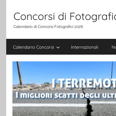
Salta
al
Concorsi di Fotografi
contenuto
Calendario di Concorsi Fotografici 2026
Calendario Concorsi
Internazionali
Na