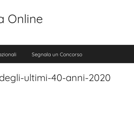
a Online
zionali
Segnala un Concorso
i-degli-ultimi-40-anni-2020