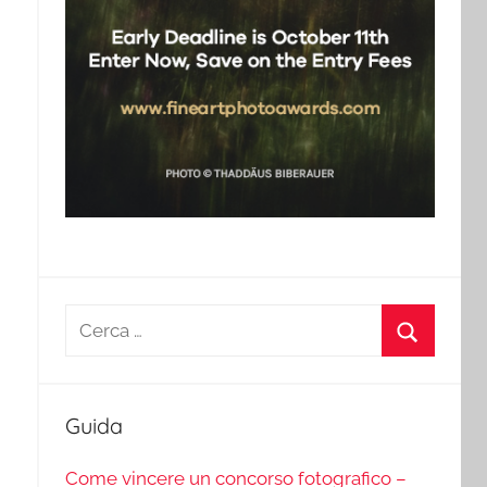
Ricerca
per:
Cerca
Guida
Come vincere un concorso fotografico –