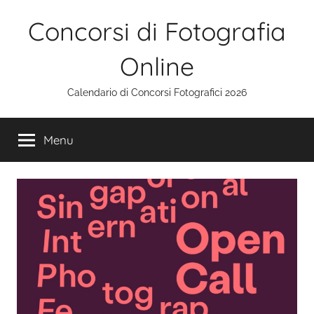
Salta
Concorsi di Fotografia
al
contenuto
Online
Calendario di Concorsi Fotografici 2026
Menu