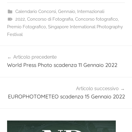
Calendario Concorsi
,
Gennaio
,
Internazionali
2022
,
Concorso di Fotografia
,
Concorso fotografico
,
Premio Fotografico
,
Singapore International Photography
Festival
Navigazione
Articolo precedente
articoli
World Press Photo scadenza 11 Gennaio 2022
Articolo successivo
EUROPHOTOMETEO scadenza 15 Gennaio 2022