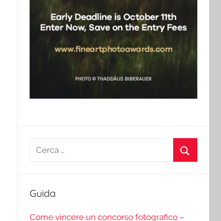
Ricerca
per:
Cerca
Guida
Come vincere un concorso fotografico –