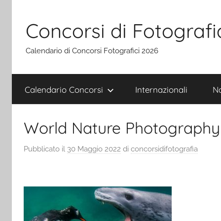
Salta
al
Concorsi di Fotografi
contenuto
Calendario di Concorsi Fotografici 2026
Calendario Concorsi
Internazionali
Na
World Nature Photography
Pubblicato il
30 Maggio 2022
di
concorsidifotografia