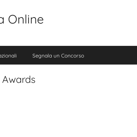
a Online
zionali
Segnala un Concorso
 Awards