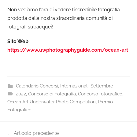
Non vediamo l’ora di vedere l’incredibile fotografia
prodotta dalla nostra straordinaria comunità di
fotografi subacquei!
Sito Web:
https://www.uwphotographyguide.com/ocean-art
Calendario Concorsi
,
Internazionali
,
Settembre
2022
,
Concorso di Fotografia
,
Concorso fotografico
,
Ocean Art Underwater Photo Competition
,
Premio
Fotografico
Navigazione
Articolo precedente